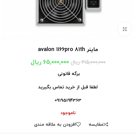
برای بزرگنمایی کلیک کنید
ماینر avalon 1166pro 81th
65,000,000
ریال
215,000,000
ریال
برگه قانونی
لطفا قبل از خرید تماس بگیرید
09195194363
ناموجود
مقايسه
افزودن به علاقه مندی