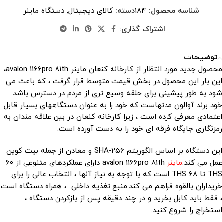
شناسه محصول:
184
دسته:
کالای دیجیتال
,
دستگاه ماینر
اشتراک گذاری:
توضیحات
محصول جدید مورد انتظار از کارخانه کنعان ماینر avalon 1166pro 81th،
این بار این محصول در بخش قیمت متوسط ​​قرار گرفت ، که باعث می
شود به طور پیشینی برای حلقه وسیع تری از مردم در دسترس باشد.
خود برند آوالون مدتهاست که خود را به عنوان دستگاههای بسیار قابل
اعتمادی معرفی کرده است ، زیرا کارخانه کنعان در بین علاقه مندان به
رمزنگاری جایگاه فرقه ای خود را به دست آورده است.
این دستگاه بر اساس الگوریتم SHA-256 و معادن از جمله بیت کوین
عمل می کند.
ماینر
avalon 1166pro 81th دارای عملکردهای متنوعی از ۶۰
THS تا ۶۸ THS است که با توجه به نیاز آنها ، انتخاب عالی را برای
خریداران بالقوه فراهم می کند.منبع تغذیه داخلی ، همراه دستگاه است
، فقط باید کابل بخرید و در چند دقیقه پس از بازکردن دستگاه ،
استخراج را شروع کنید.