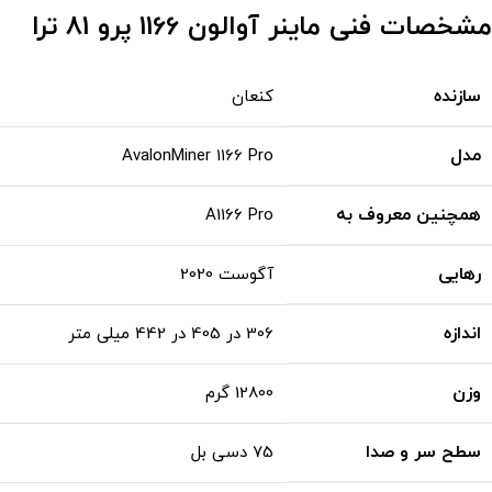
مشخصات فنی ماینر آوالون 1166 پرو 81 ترا
سازنده
کنعان
مدل
AvalonMiner 1166 Pro
همچنین معروف به
A1166 Pro
رهایی
آگوست 2020
اندازه
306 در 405 در 442 میلی متر
وزن
12800 گرم
سطح سر و صدا
75 دسی بل