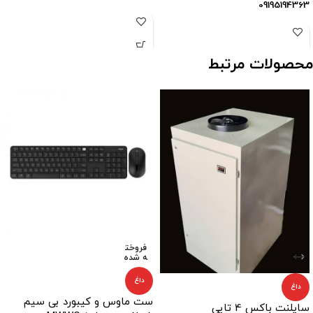
09195194363
محصولات مرتبط
فروخت
ه شده
داغ
داغ
ست ماوس و کیبورد بی سیم
سایلنت باکس 4 تایی